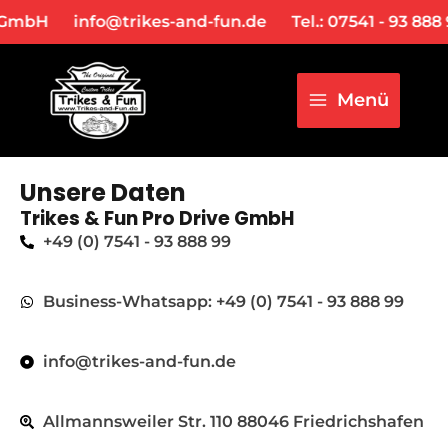
Zum
Main
GmbH
info@trikes-and-fun.de
Tel.: 07541 - 93 888 9
Inhalt
Menu
springen
Menü
Unsere Daten
Trikes & Fun Pro Drive GmbH
+49 (0) 7541 - 93 888 99
Business-Whatsapp: +49 (0) 7541 - 93 888 99
info@trikes-and-fun.de
Allmannsweiler Str. 110 88046 Friedrichshafen