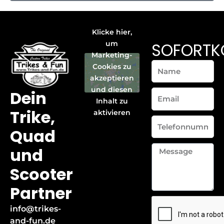
Klicke hier,
SOFORTK
um
Marketing-
Name
Cookies zu
akzeptieren
und diesen
Dein
Email
Inhalt zu
Trike,
aktivieren
Telefonnummer
Quad
Message
und
Scooter
Partner
info@trikes-
and-fun.de