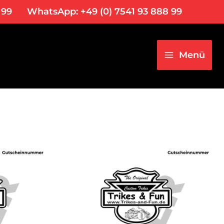
 99
WhatsApp: +49 (0) 7541 93 888 99
Main
Menu
Menü