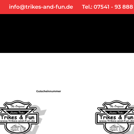
info@trikes-and-fun.de
Tel.: 07541 - 93 888