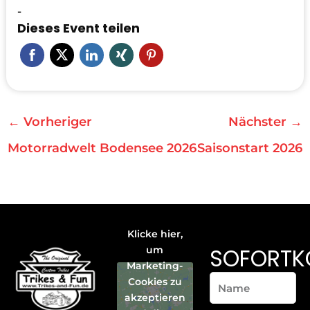
-
Dieses Event teilen
←
Vorheriger
Nächster
→
Motorradwelt Bodensee 2026
Saisonstart 2026
Klicke hier,
SOFORTK
um
Marketing-
Name
Cookies zu
akzeptieren