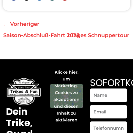
←
Vorheriger
N
Saison-Abschluß-Fahrt 2025
1 Tages Schnuppertour 
Klicke hier,
SOFORTK
um
Marketing-
Name
Cookies zu
akzeptieren
und diesen
Dein
Email
Inhalt zu
Trike,
aktivieren
Telefonnummer