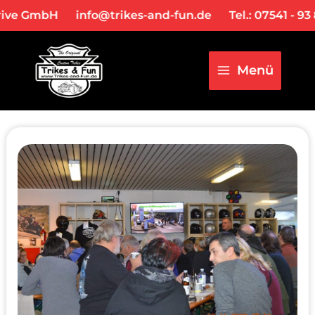
Zum
Post
Main
ive GmbH
info@trikes-and-fun.de
Tel.: 07541 - 93 8
Inhalt
navigation
Menu
springen
Menü