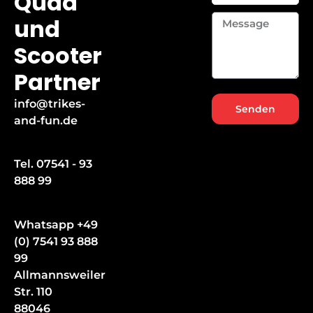
Quad
Message
und
Scooter
Partner
info@trikes-
Senden
and-fun.de
Tel. 07541 - 93
888 99
Whatsapp +49
(0) 7541 93 888
99
Allmannsweiler
Str. 110
88046