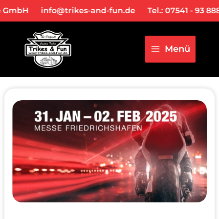
Zum
Post
Main
 GmbH
info@trikes-and-fun.de
Tel.: 07541 - 93 888 
Inhalt
navigation
Menu
springen
Menü