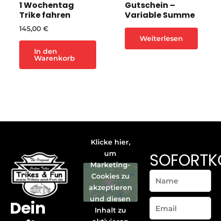
1 Wochentag
Gutschein –
Trike fahren
Variable Summe
145,00
€
Weiterlesen
In den
Warenkorb
Klicke hier,
SOFORTK
um
Marketing-
Name
Cookies zu
akzeptieren
und diesen
Dein
Email
Inhalt zu