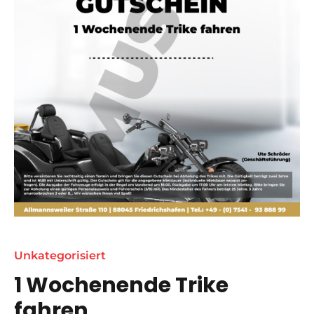
Unkategorisiert
1
Wochenende
1 Wochenende Trike
Trike
fahren
fahren