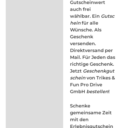
Gutscheinwert
auch frei
wählbar. Ein
Gutsc
hein
für alle
Wünsche. Als
Geschenk
versenden.
Direktversand per
Mail. Für Jeden das
richtige Geschenk.
Jetzt
Geschenkgut
schein
von Trikes &
Fun Pro Drive
GmbH
bestellen
!
Schenke
gemeinsame Zeit
mit den
Erlebnisgutschein